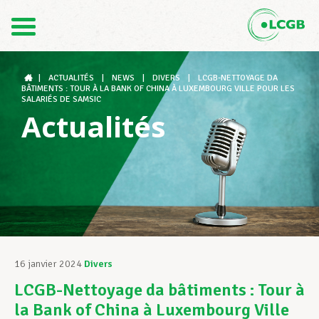
Contact
FR
DE
|
ACTUALITÉS
|
NEWS
|
DIVERS
|
LCGB-NETTOYAGE DA
BÂTIMENTS : TOUR À LA BANK OF CHINA À LUXEMBOURG VILLE POUR LES
SALARIÉS DE SAMSIC
Actualités
Le LCGB
Structures syndicales
Assistance au Travail
16 janvier 2024
Divers
LCGB-Nettoyage da bâtiments : Tour à
Vos droits
la Bank of China à Luxembourg Ville