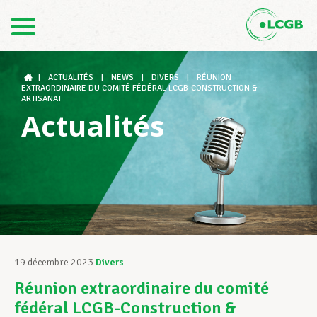
Contact
FR
DE
|
ACTUALITÉS
|
NEWS
|
DIVERS
|
RÉUNION
EXTRAORDINAIRE DU COMITÉ FÉDÉRAL LCGB-CONSTRUCTION &
ARTISANAT
Actualités
Le LCGB
Structures syndicales
Assistance au Travail
19 décembre 2023
Divers
Réunion extraordinaire du comité
Vos droits
fédéral LCGB-Construction &