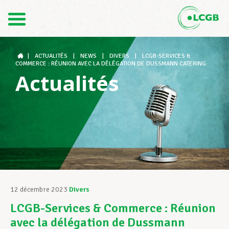
Contact
FR
DE
|
ACTUALITÉS
|
NEWS
|
DIVERS
|
LCGB-SERVICES &
COMMERCE : RÉUNION AVEC LA DÉLÉGATION DE DUSSMANN CATERING
Actualités
Le LCGB
Structures syndicales
Assistance au Travail
12 décembre 2023
Divers
LCGB-Services & Commerce : Réunion
Vos droits
avec la délégation de Dussmann