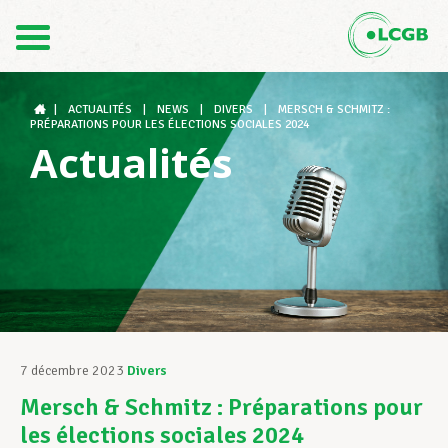
Contact
FR
DE
|
ACTUALITÉS
|
NEWS
|
DIVERS
|
MERSCH & SCHMITZ :
PRÉPARATIONS POUR LES ÉLECTIONS SOCIALES 2024
Actualités
Le LCGB
Structures syndicales
Assistance au Travail
7 décembre 2023
Divers
Mersch & Schmitz : Préparations pour
Vos droits
les élections sociales 2024