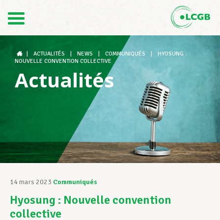
Contact
FR
DE
|
ACTUALITÉS
|
NEWS
|
COMMUNIQUÉS
|
HYOSUNG :
NOUVELLE CONVENTION COLLECTIVE
Actualités
Le LCGB
Structures syndicales
Assistance au Travail
14 mars 2023
Communiqués
Hyosung : Nouvelle convention
Vos droits
collective