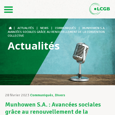
Contact
FR
DE
|
ACTUALITÉS
|
NEWS
|
COMMUNIQUÉS
|
MUNHOWEN S.A. :
AVANCÉES SOCIALES GRÂCE AU RENOUVELLEMENT DE LA CONVENTION
COLLECTIVE
Actualités
Le LCGB
Structures syndicales
Assistance au Travail
28 février 2023
Communiqués
,
Divers
Munhowen S.A. : Avancées sociales
Vos droits
grâce au renouvellement de la