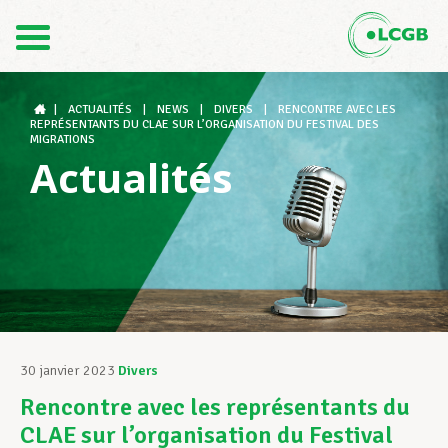
Contact
FR
DE
|
ACTUALITÉS
|
NEWS
|
DIVERS
|
RENCONTRE AVEC LES
REPRÉSENTANTS DU CLAE SUR L’ORGANISATION DU FESTIVAL DES
MIGRATIONS
Actualités
Le LCGB
Structures syndicales
Assistance au Travail
30 janvier 2023
Divers
Rencontre avec les représentants du
Vos droits
CLAE sur l’organisation du Festival