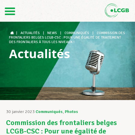
Contact
FR
DE
|
ACTUALITÉS
|
NEWS
|
COMMUNIQUÉS
|
COMMISSION DES
FRONTALIERS BELGES LCGB-CSC : POUR UNE ÉGALITÉ DE TRAITEMENT
DES FRONTALIERS À TOUS LES NIVEAUX !
Actualités
Le LCGB
Structures syndicales
Assistance au Travail
30 janvier 2023
Communiqués
,
Photos
Commission des frontaliers belges
Vos droits
LCGB-CSC : Pour une égalité de