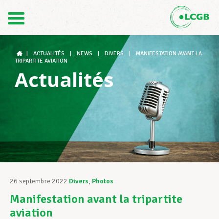
Contact
FR
DE
|
ACTUALITÉS
|
NEWS
|
DIVERS
|
MANIFESTATION AVANT LA
TRIPARTITE AVIATION
Actualités
Le LCGB
Structures syndicales
Assistance au Travail
26 septembre 2022
Divers
,
Photos
Manifestation avant la tripartite
Vos droits
aviation