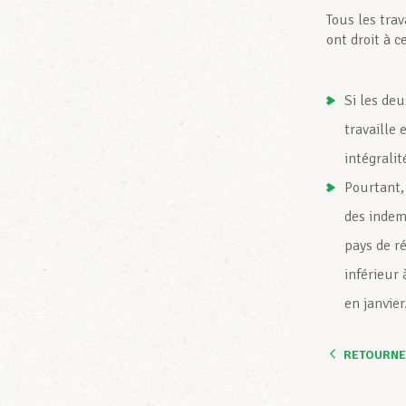
Tous les tra
ont droit à c
Si les de
travaille
intégrali
Pourtant, 
des indem
pays de r
inférieur 
en janvier
RETOURNER