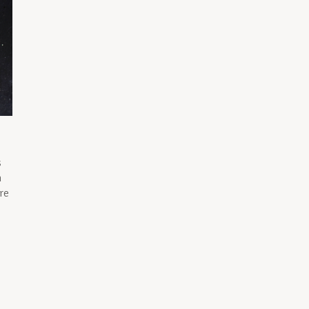
s
n
re