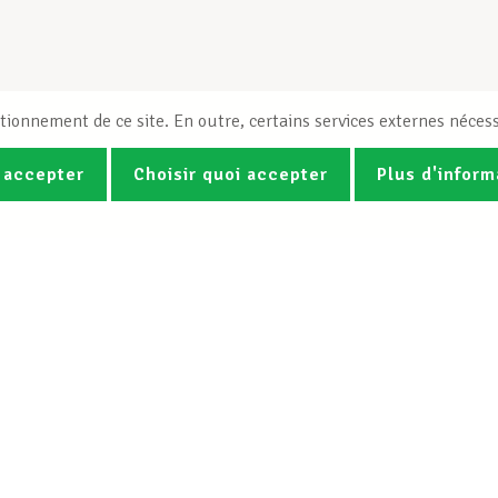
tionnement de ce site. En outre, certains services externes nécess
 accepter
Choisir quoi accepter
Plus d'inform
Photos
Vidéos
ez la newsletter Spotlight du LCG