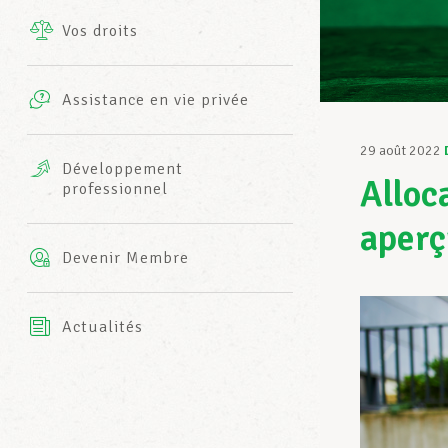
Vos droits
Prestations complémentaires
Charte
Photos
Assistance en vie privée
Harmonie Mutuelle
Bureaux INFO-CENTER
29 août 2022
Vidéos
Développement
Alloc
professionnel
Assurance AXA
L’équipe LCGB
aperç
Devenir Membre
Actualités