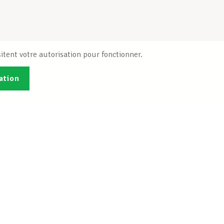
itent votre autorisation pour fonctionner.
ation
Publications
B
Je veux m'inscrire