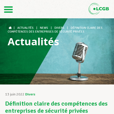
Contact
FR
DE
|
ACTUALITÉS
|
NEWS
|
DIVERS
|
DÉFINITION CLAIRE DES
COMPÉTENCES DES ENTREPRISES DE SÉCURITÉ PRIVÉES
Actualités
Le LCGB
Structures syndicales
Assistance au Travail
13 juin 2022
Divers
Définition claire des compétences des
Vos droits
entreprises de sécurité privées