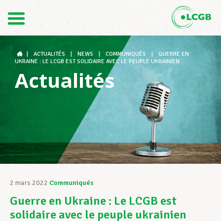
Contact
FR
DE
|
ACTUALITÉS
|
NEWS
|
COMMUNIQUÉS
|
GUERRE EN
UKRAINE : LE LCGB EST SOLIDAIRE AVEC LE PEUPLE UKRAINIEN
Actualités
Le LCGB
Structures syndicales
Assistance au Travail
2 mars 2022
Communiqués
Guerre en Ukraine : Le LCGB est
Vos droits
solidaire avec le peuple ukrainien