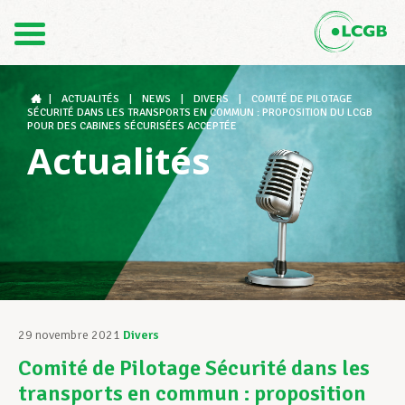
Contact
FR
DE
|
ACTUALITÉS
|
NEWS
|
DIVERS
|
COMITÉ DE PILOTAGE
SÉCURITÉ DANS LES TRANSPORTS EN COMMUN : PROPOSITION DU LCGB
POUR DES CABINES SÉCURISÉES ACCEPTÉE
Actualités
Le LCGB
Structures syndicales
Assistance au Travail
29 novembre 2021
Divers
Comité de Pilotage Sécurité dans les
Vos droits
transports en commun : proposition