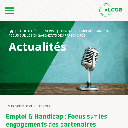
Contact
FR
DE
|
ACTUALITÉS
|
NEWS
|
DIVERS
|
EMPLOI & HANDICAP :
FOCUS SUR LES ENGAGEMENTS DES PARTENAIRES
Actualités
Le LCGB
Structures syndicales
Assistance au Travail
19 novembre 2021
Divers
Emploi & Handicap : Focus sur les
Vos droits
engagements des partenaires