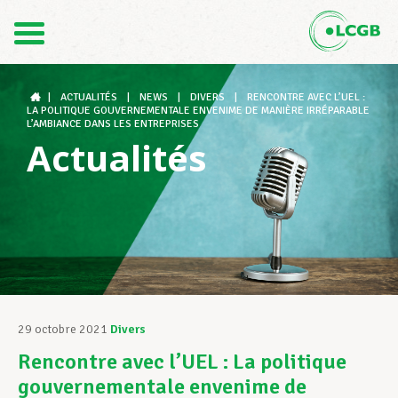
Contact
FR
DE
|
ACTUALITÉS
|
NEWS
|
DIVERS
|
RENCONTRE AVEC L’UEL :
LA POLITIQUE GOUVERNEMENTALE ENVENIME DE MANIÈRE IRRÉPARABLE
L’AMBIANCE DANS LES ENTREPRISES
Actualités
Le LCGB
Structures syndicales
Assistance au Travail
29 octobre 2021
Divers
Rencontre avec l’UEL : La politique
Vos droits
gouvernementale envenime de