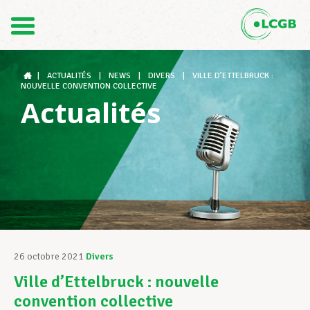
Contact
FR
DE
|
ACTUALITÉS
|
NEWS
|
DIVERS
|
VILLE D’ETTELBRUCK :
NOUVELLE CONVENTION COLLECTIVE
Actualités
Le LCGB
Structures syndicales
Assistance au Travail
26 octobre 2021
Divers
Ville d’Ettelbruck : nouvelle
Vos droits
convention collective