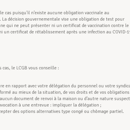
 le cas puisqu’il n’existe aucune obligation vaccinale au
La décision gouvernementale vise une obligation de test pour
ne qui ne peut présenter ni un certificat de vaccination contre le
ni un certificat de rétablissement après une infection au COVID-1
 cas, le LCGB vous conseille :
re en rapport avec votre délé­gation du personnel ou votre syndic
nformé au mieux de la si­tuation, de vos droits et de vos obli­gations 
 aucun document de renvoi à la maison ou d’autre nature suspect
nvocation à une entrevue : impliquer la délégation ;
cepter des options alterna­tives type congé ou chômage partiel.