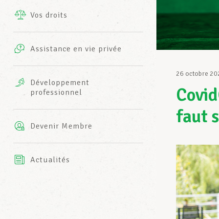
Vos droits
Prestations complémentaires
Charte
Photos
Assistance en vie privée
Harmonie Mutuelle
Bureaux INFO-CENTER
26 octobre 20
Vidéos
Développement
Covid
professionnel
Assurance AXA
L’équipe LCGB
faut 
Devenir Membre
Actualités