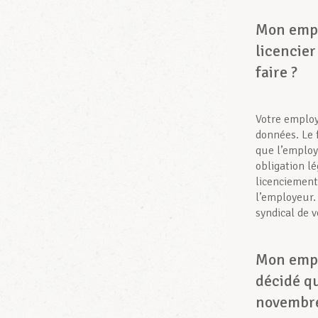
Mon empl
licencier
faire ?
Votre employe
données. Le 
que l’employe
obligation lé
licenciement
l’employeur.
syndical de 
Mon empl
décidé qu
novembre