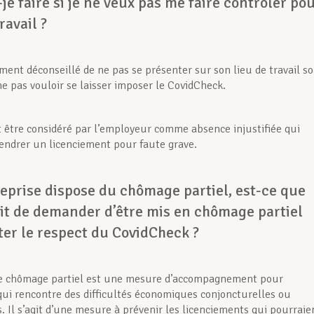
je faire si je ne veux pas me faire contrôler po
ravail ?
ument déconseillé de ne pas se présenter sur son lieu de travail s
ne pas vouloir se laisser imposer le CovidCheck.
t être considéré par l’employeur comme absence injustifiée qui
endrer un licenciement pour faute grave.
eprise dispose du chômage partiel, est-ce que
roit de demander d’être mis en chômage partiel
iter le respect du CovidCheck ?
e chômage partiel est une mesure d’accompagnement pour
 qui rencontre des difficultés économiques conjoncturelles ou
. Il s’agit d’une mesure à prévenir les licenciements qui pourraie