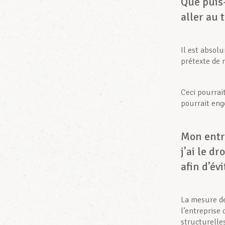
Que puis-
aller au t
Il est absol
prétexte de 
Ceci pourrai
pourrait eng
Mon entr
j’ai le d
afin d’év
La mesure d
l’entreprise
structurelles