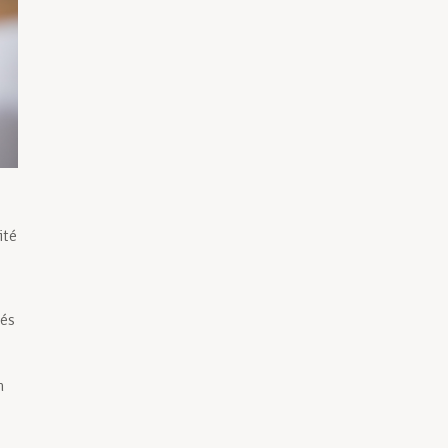
ité
iés
n