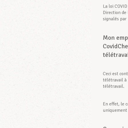
La loi COVID 
Direction de
signalés par 
Mon empl
CovidChe
télétravai
Ceci est con
télétravail 
télétravail.
En effet, le 
uniquement ê