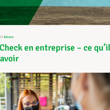
21
Divers
Check en entreprise – ce qu’i
savoir