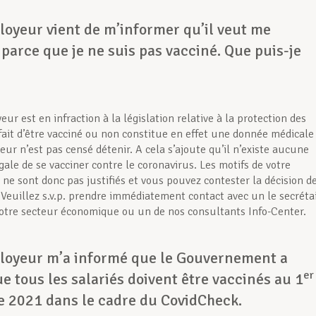
oyeur vient de m’informer qu’il veut me
 parce que je ne suis pas vacciné. Que puis-je
ur est en infraction à la législation relative à la protection des
fait d’être vacciné ou non constitue en effet une donnée médicale
ur n’est pas censé détenir. A cela s’ajoute qu’il n’existe aucune
gale de se vacciner contre le coronavirus. Les motifs de votre
 ne sont donc pas justifiés et vous pouvez contester la décision d
 Veuillez s.v.p. prendre immédiatement contact avec un le secréta
votre secteur économique ou un de nos consultants Info-Center.
oyeur m’a informé que le Gouvernement a
er
e tous les salariés doivent être vaccinés au 1
 2021 dans le cadre du CovidCheck.