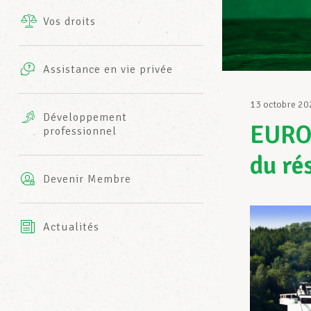
Vos droits
Prestations complémentaires
Charte
Photos
Assistance en vie privée
Harmonie Mutuelle
Bureaux INFO-CENTER
13 octobre 20
Vidéos
Développement
EUROT
professionnel
Assurance AXA
L’équipe LCGB
du ré
Devenir Membre
Actualités