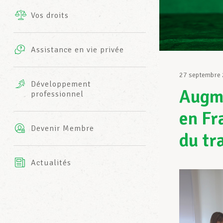
Vos droits
Prestations complémentaires
Charte
Photos
Assistance en vie privée
Harmonie Mutuelle
Bureaux INFO-CENTER
27 septembre
Vidéos
Développement
Augme
professionnel
Assurance AXA
L’équipe LCGB
en Fr
Devenir Membre
du tr
Actualités