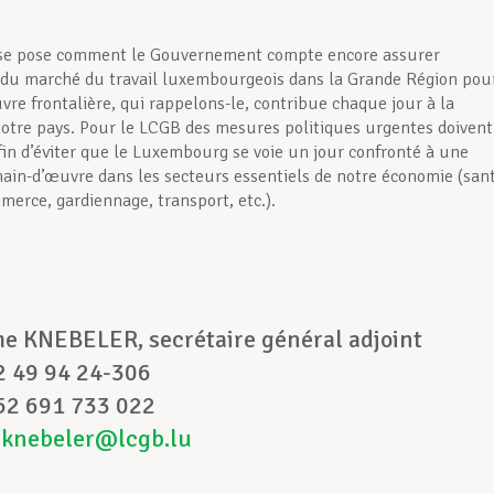
 se pose comment le Gouvernement compte encore assurer
té du marché du travail luxembourgeois dans la Grande Région pou
vre frontalière, qui rappelons-le, contribue chaque jour à la
notre pays. Pour le LCGB des mesures politiques urgentes doivent
afin d’éviter que le Luxembourg se voie un jour confronté à une
ain-d’œuvre dans les secteurs essentiels de notre économie (san
merce, gardiennage, transport, etc.).
t :
he KNEBELER, secrétaire général adjoint
52 49 94 24-306
52 691 733 022
cknebeler@lcgb.lu