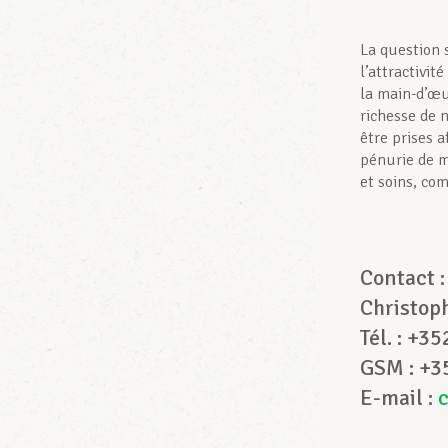
La question
l’attractivi
la main-d’œu
richesse de 
être prises 
pénurie de m
et soins, com
Contac
Christop
Tél. : +3
GSM : +3
E-mail :