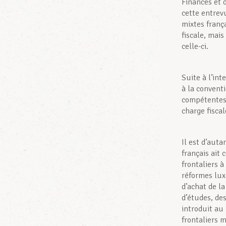
Finances et d
cette entrev
mixtes franç
fiscale, mais
celle-ci.
Suite à l’in
à la conventi
compétentes.
charge fiscal
Il est d’aut
français ait
frontaliers 
réformes lux
d’achat de l
d’études, des
introduit au
frontaliers m