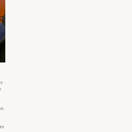
és
e
ue.
es