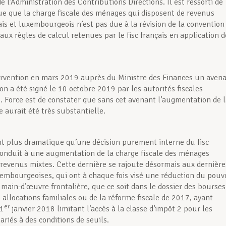
e l’Administration des Contributions Directions. Il est ressorti de
ue que la charge fiscale des ménages qui disposent de revenus
ais et luxembourgeois n’est pas due à la révision de la convention
 aux règles de calcul retenues par le fisc français en application d
tervention en mars 2019 auprès du Ministre des Finances un aven
on a été signé le 10 octobre 2019 par les autorités fiscales
 Force est de constater que sans cet avenant l’augmentation de l
e aurait été très substantielle.
ant plus dramatique qu’une décision purement interne du fisc
 conduit à une augmentation de la charge fiscale des ménages
à revenus mixtes. Cette dernière se rajoute désormais aux dernière
embourgeoises, qui ont à chaque fois visé une réduction du pouv
a main-d’œuvre frontalière, que ce soit dans le dossier des bourses
 allocations familiales ou de la réforme fiscale de 2017, ayant
er
 1
janvier 2018 limitant l’accès à la classe d’impôt 2 pour les
ariés à des conditions de seuils.