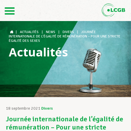
Contact
FR
DE
|
ACTUALITÉS
|
NEWS
|
DIVERS
|
JOURNÉE
INTERNATIONALE DE L’ÉGALITÉ DE RÉMUNÉRATION – POUR UNE STRICTE
ÉGALITÉ DES SEXES
Actualités
Le LCGB
Structures syndicales
Assistance au Travail
18 septembre 2021
Divers
Journée internationale de l’égalité de
Vos droits
rémunération – Pour une stricte