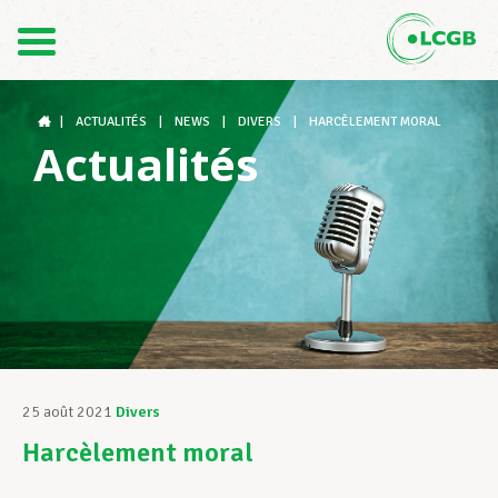
Contact
FR
DE
|
ACTUALITÉS
|
NEWS
|
DIVERS
|
HARCÈLEMENT MORAL
Actualités
Le LCGB
Structures syndicales
Assistance au Travail
25 août 2021
Divers
Harcèlement moral
Vos droits