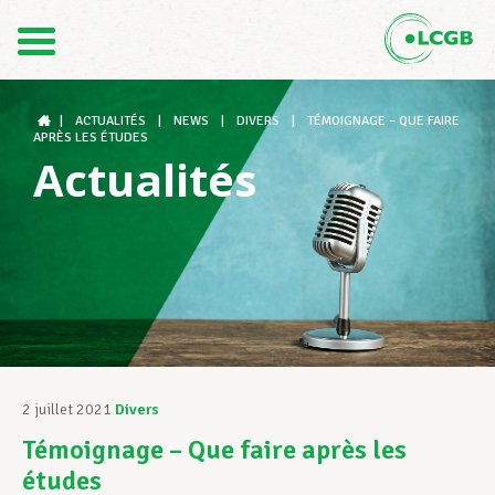
Contact
FR
DE
|
ACTUALITÉS
|
NEWS
|
DIVERS
|
TÉMOIGNAGE – QUE FAIRE
APRÈS LES ÉTUDES
Actualités
Le LCGB
Structures syndicales
Assistance au Travail
2 juillet 2021
Divers
Témoignage – Que faire après les
Vos droits
études