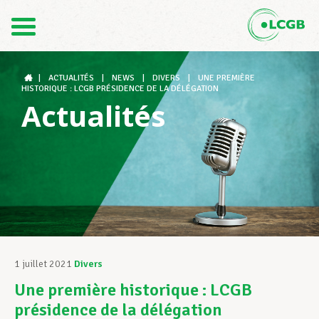
Contact
FR
DE
|
ACTUALITÉS
|
NEWS
|
DIVERS
|
UNE PREMIÈRE
HISTORIQUE : LCGB PRÉSIDENCE DE LA DÉLÉGATION
Actualités
Le LCGB
Structures syndicales
Assistance au Travail
1 juillet 2021
Divers
Une première historique : LCGB
Vos droits
présidence de la délégation