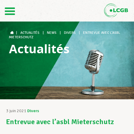
Contact
FR
DE
|
ACTUALITÉS
|
NEWS
|
DIVERS
|
ENTREVUE AVEC L’ASBL
MIETERSCHUTZ
Actualités
Le LCGB
Structures syndicales
Assistance au Travail
3 juin 2021
Divers
Entrevue avec l’asbl Mieterschutz
Vos droits