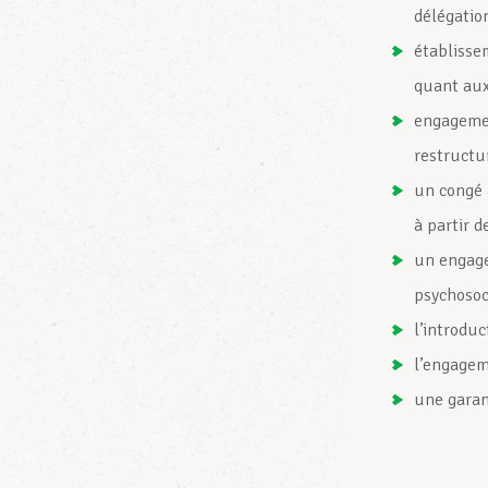
délégation
établissem
quant aux
engagemen
restructu
un congé 
à partir d
un engage
psychosoc
l’introduc
l’engagem
une garan