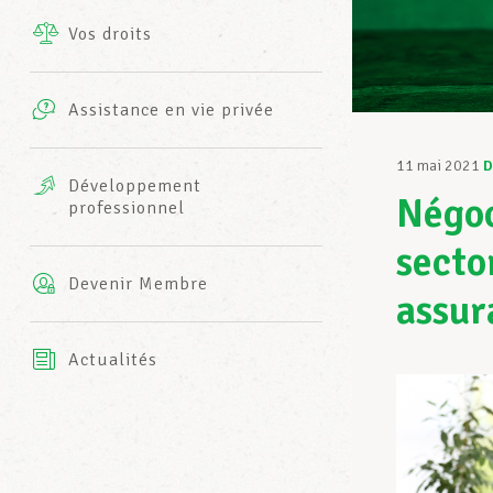
Vos droits
Prestations complémentaires
Charte
Photos
Assistance en vie privée
Harmonie Mutuelle
Bureaux INFO-CENTER
11 mai 2021
D
Vidéos
Développement
Négoc
professionnel
Assurance AXA
L’équipe LCGB
secto
Devenir Membre
assur
Actualités