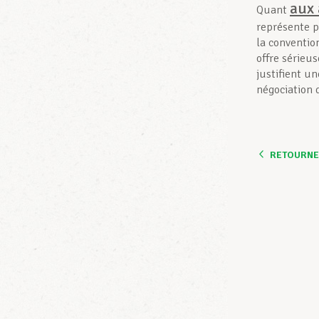
aux 
Quant
représente p
la conventio
offre sérieus
justifient un
négociation q
RETOURNER