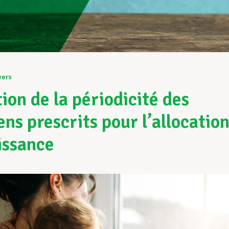
vers
tion de la périodicité des
ns prescrits pour l’allocatio
issance