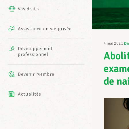
Vos droits
Prestations complémentaires
Charte
Photos
Assistance en vie privée
Harmonie Mutuelle
Bureaux INFO-CENTER
4 mai 2021
Di
Vidéos
Développement
Aboli
professionnel
Assurance AXA
L’équipe LCGB
exame
Devenir Membre
de na
Actualités