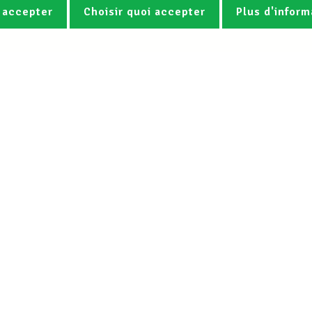
 accepter
Choisir quoi accepter
Plus d'inform
Photos
Vidéos
ez la newsletter Spotlight du LCG
Le LCGB
Nos services
Charte
Droit du travail &
Mission
Assistance juridi
Statuts LCGB & LUXMILL Mutuelle
Protections prof