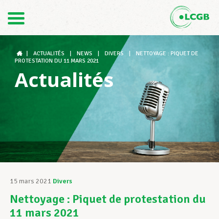
Contact
FR
DE
|
ACTUALITÉS
|
NEWS
|
DIVERS
|
NETTOYAGE : PIQUET DE
PROTESTATION DU 11 MARS 2021
Actualités
Le LCGB
Structures syndicales
Assistance au Travail
15 mars 2021
Divers
Nettoyage : Piquet de protestation du
Vos droits
11 mars 2021