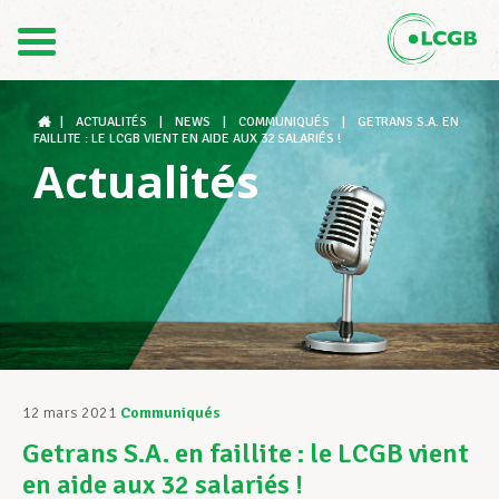
Contact
FR
DE
|
ACTUALITÉS
|
NEWS
|
COMMUNIQUÉS
|
GETRANS S.A. EN
FAILLITE : LE LCGB VIENT EN AIDE AUX 32 SALARIÉS !
Actualités
Le LCGB
Structures syndicales
Assistance au Travail
12 mars 2021
Communiqués
Getrans S.A. en faillite : le LCGB vient
Vos droits
en aide aux 32 salariés !