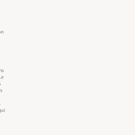
s
0
on
ns
Le
s
rs
s
qui