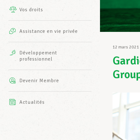
Vos droits
Prestations complémentaires
Charte
Photos
Assistance en vie privée
Harmonie Mutuelle
Bureaux INFO-CENTER
12 mars 2021
Vidéos
Développement
Gardi
professionnel
Assurance AXA
L’équipe LCGB
Group
Devenir Membre
Actualités