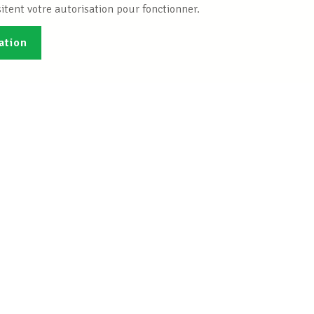
itent votre autorisation pour fonctionner.
ation
Publications
B
Je veux m'inscrire
Info-Center
 droit social
Bureaux INFO-CENTER