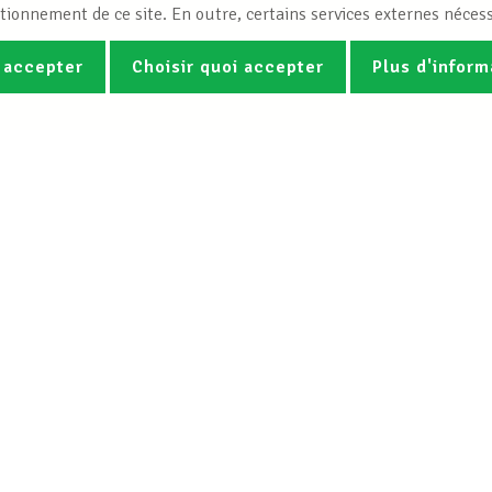
tionnement de ce site. En outre, certains services externes nécess
 accepter
Choisir quoi accepter
Plus d'inform
Photos
Vidéos
ez la newsletter Spotlight du LCG
Le LCGB
Nos services
Charte
Droit du travail &