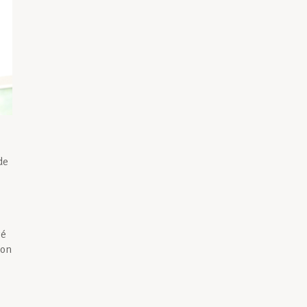
de
té
ion