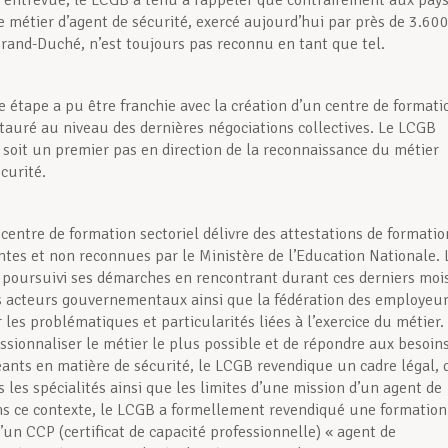
e entrevue, le LCGB a tenu à rappeler que contrairement aux pay
le métier d’agent de sécurité, exercé aujourd’hui par près de 3.60
Grand-Duché, n’est toujours pas reconnu en tant que tel.
 étape a pu être franchie avec la création d’un centre de formati
nstauré au niveau des dernières négociations collectives. Le LCGB
 soit un premier pas en direction de la reconnaissance du métier
curité.
 centre de formation sectoriel délivre des at­testations de formatio
tes et non recon­nues par le Ministère de l’Education Nationale. 
 poursuivi ses démarches en rencontrant durant ces derniers moi
ts acteurs gouvernementaux ainsi que la fédération des employeu
les problématiques et particularités liées à l’exercice du métier.
essionnaliser le métier le plus possible et de répondre aux besoin
eants en matière de sécurité, le LCGB revendique un cadre légal, 
s les spécialités ainsi que les limites d’une mission d’un agent de
ns ce contexte, le LCGB a formellement revendiqué une formation
’un CCP (certificat de capacité professionnelle) « agent de