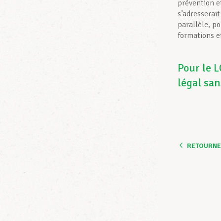
prévention e
s’adresserai
parallèle, p
formations et
Pour le L
légal san
RETOURNER