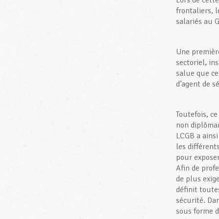
Lors de cett
frontaliers, 
salariés au 
Une première
sectoriel, i
salue que ce
d’agent de sé
Toutefois, ce
non diplôman
LCGB a ainsi
les différen
pour exposer 
Afin de prof
de plus exig
définit toute
sécurité. Da
sous forme d