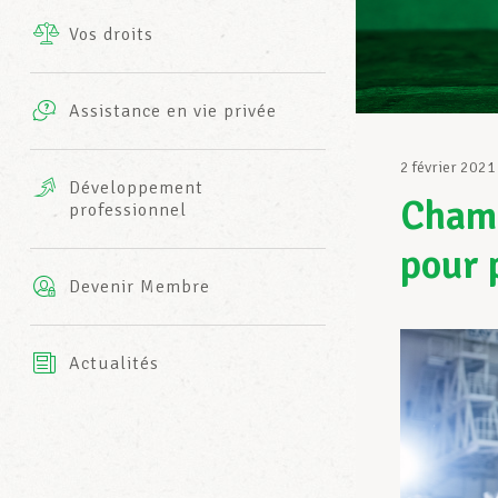
Vos droits
Prestations complémentaires
Charte
Photos
Assistance en vie privée
Harmonie Mutuelle
Bureaux INFO-CENTER
2 février 2021
Vidéos
Développement
Champ
professionnel
Assurance AXA
L’équipe LCGB
pour 
Devenir Membre
Actualités