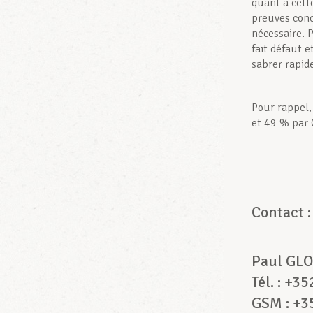
quant à cett
preuves conc
nécessaire. 
fait défaut e
sabrer rapide
Pour rappel,
et 49 % par 
Contac
Paul GLO
Tél. : +3
GSM : +3