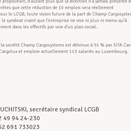
e proposition, d’autant plus que la direction n’a jamais présenté 
rètes que cette réduction de 10 emplois sera réellement
Pour le LCGB, toute vision future de la part de Champ Cargosyst
t le syndicat craint que l’entreprise ne vise ni plus ni moins qu’à
ment dans les effectifs par voie d’un plan social.
 la société Champ Cargosystems est détenue à 51 % par SITA Car
Cargolux et emploie actuellement 113 salariés au Luxembourg.
t :
UCHITSKI, secrétaire syndical LCGB
52 49 94 24-230
52 691 733023