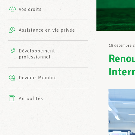
Vos droits
Prestations complémentaires
Charte
Photos
Assistance en vie privée
Harmonie Mutuelle
Bureaux INFO-CENTER
18 décembre 
Vidéos
Développement
Renou
professionnel
Assurance AXA
L’équipe LCGB
Inter
Devenir Membre
Actualités