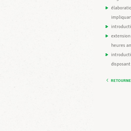
élaborati
impliquan
introducti
extension
heures an
introduct
disposant
RETOURNER