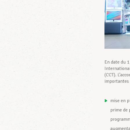
En date du 1
Internationa
(CCT). L’acc
importantes 
mise en p
prime de 
programme
augmentat