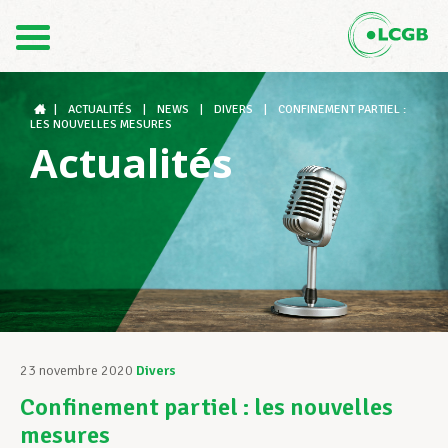
Contact
FR
DE
|
ACTUALITÉS
|
NEWS
|
DIVERS
|
CONFINEMENT PARTIEL :
LES NOUVELLES MESURES
Actualités
Le LCGB
Structures syndicales
Assistance au Travail
23 novembre 2020
Divers
Confinement partiel : les nouvelles
Vos droits
mesures