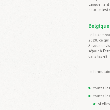
uniquement a
pour le test
Belgique
Le Luxembour
2020, ce qui
Si vous envi
séjour à l’é
dans les 48 
Le formulair
toutes le
toutes le
si elle