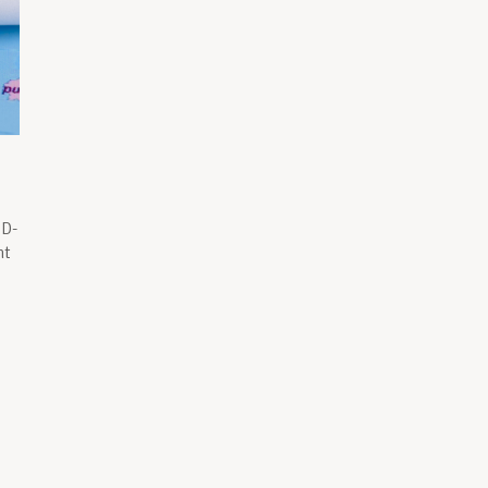
ID-
nt