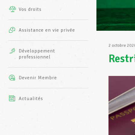
Vos droits
Prestations complémentaires
Charte
Photos
Assistance en vie privée
Harmonie Mutuelle
Bureaux INFO-CENTER
2 octobre 202
Vidéos
Développement
Restr
professionnel
Assurance AXA
L’équipe LCGB
Devenir Membre
Actualités