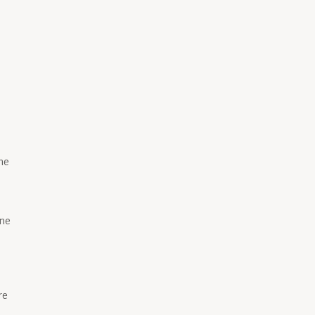
ne
gne
re