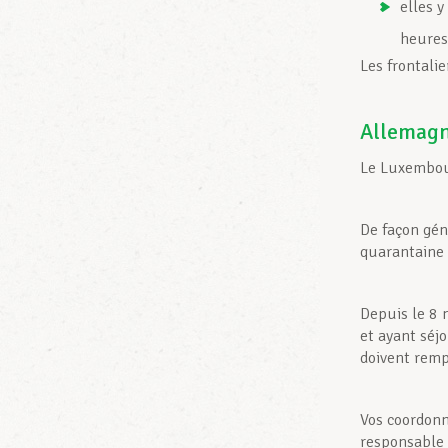
elles y
heures
Les frontali
Allemag
Le Luxembou
De façon gén
quarantaine 
Depuis le 8 
et ayant séj
doivent rempl
Vos coordonn
responsable d