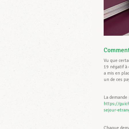
Comment s
Vu que certa
19 négatif 
a mis en pla
un de ces pay
La demande pe
https://guic
sejour-etran
Chaque deman