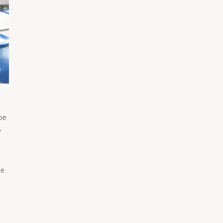
pe
.
ue