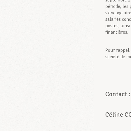
septembre 20
période, les
s’engage ain
salariés con
postes, ains
financières.
Pour rappel,
société de m
Contac
Céline C