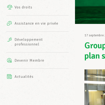
Vos droits
Prestations complémentaires
Charte
Photos
Assistance en vie privée
Harmonie Mutuelle
Bureaux INFO-CENTER
17 septembre
Vidéos
Développement
Group
professionnel
Assurance AXA
L’équipe LCGB
plan 
Devenir Membre
Actualités