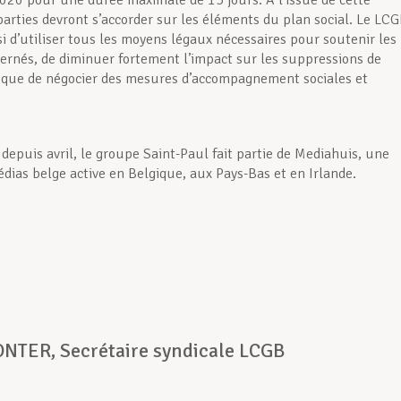
20 pour une durée maximale de 15 jours. A l’issue de cette
 parties devront s’accorder sur les éléments du plan social. Le LC
si d’utiliser tous les moyens légaux nécessaires pour soutenir les
cernés, de diminuer fortement l’impact sur les suppressions de
i que de négocier des mesures d’accompagnement sociales et
 depuis avril, le groupe Saint-Paul fait partie de Mediahuis, une
édias belge active en Belgique, aux Pays-Bas et en Irlande.
t :
ONTER, Secrétaire syndicale LCGB