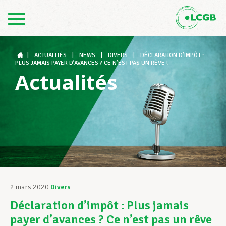
Contact
FR
DE
|
ACTUALITÉS
|
NEWS
|
DIVERS
|
DÉCLARATION D’IMPÔT :
PLUS JAMAIS PAYER D’AVANCES ? CE N’EST PAS UN RÊVE !
Actualités
Le LCGB
Structures syndicales
Assistance au Travail
2 mars 2020
Divers
Déclaration d’impôt : Plus jamais
Vos droits
payer d’avances ? Ce n’est pas un rêve