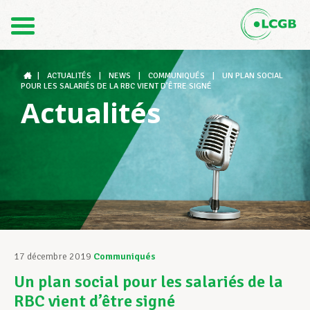
Contact
FR
DE
|
ACTUALITÉS
|
NEWS
|
COMMUNIQUÉS
|
UN PLAN SOCIAL
POUR LES SALARIÉS DE LA RBC VIENT D’ÊTRE SIGNÉ
Actualités
Le LCGB
Structures syndicales
Assistance au Travail
17 décembre 2019
Communiqués
Un plan social pour les salariés de la
Vos droits
RBC vient d’être signé