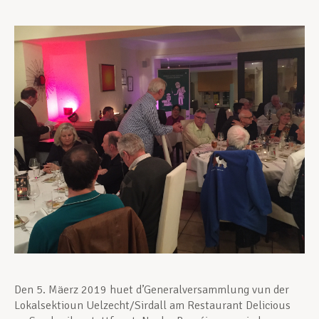
Assistance en vie privée
Développement professionnel
Devenir Membre
Actualités
Den 5. Mäerz 2019 huet d’Generalversammlung vun der
Lokalsektioun Uelzecht/Sirdall am Restaurant Delicious