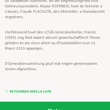
zu Sandweiler stattfonnt. No der Begréissungsried vum
Sektiounspresident, Aloyse KOERNER, huet de Sekretär a
Caissier, Claude PLACHUTA, den Aktivitéits- a Keesebericht
virgedroen.
Uschléissend huet den LCGB-Generalsekretär, Francis
LOMEL eng Ried iwwert aktuell gewerkschaftlech Theme
gehalen an ass virun allem op d’Sozialwahlen vum 12.
Mäerz 2019 agaangen.
D’Generalversammlung gouf mat engem gemeinsamen
Iessen ofgeschloss.
RETOURNER VERS LA LISTE