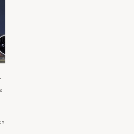
,
ts
ion