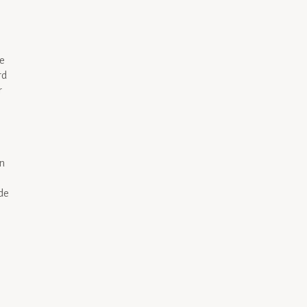
e
rd
r
un
de