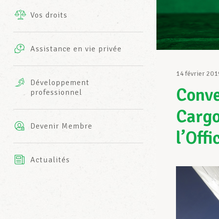
Vos droits
Prestations complémentaires
Charte
Photos
Assistance en vie privée
Harmonie Mutuelle
Bureaux INFO-CENTER
14 février 201
Vidéos
Développement
Conve
professionnel
Assurance AXA
L’équipe LCGB
Cargo
Devenir Membre
l’Off
Actualités