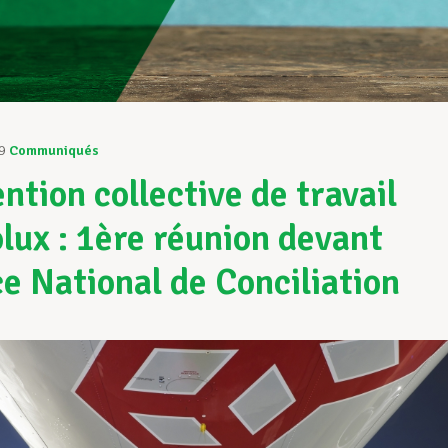
9
Communiqués
ntion collective de travail
lux : 1ère réunion devant
ice National de Conciliation