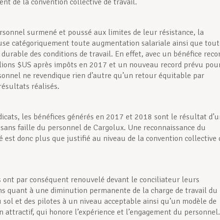
nt de la convention collective de travail.
rsonnel surmené et poussé aux limites de leur résistance, la
fuse catégoriquement toute augmentation salariale ainsi que tout
durable des conditions de travail. En effet, avec un bénéfice reco
lions $US après impôts en 2017 et un nouveau record prévu pou
sonnel ne revendique rien d’autre qu’un retour équitable par
ésultats réalisés.
dicats, les bénéfices générés en 2017 et 2018 sont le résultat d’
ans faille du personnel de Cargolux. Une reconnaissance du
sé est donc plus que justifié au niveau de la convention collective 
s ont par conséquent renouvelé devant le conciliateur leurs
ns quant à une diminution permanente de la charge de travail du
 sol et des pilotes à un niveau acceptable ainsi qu’un modèle de
 attractif, qui honore l’expérience et l’engagement du personnel.