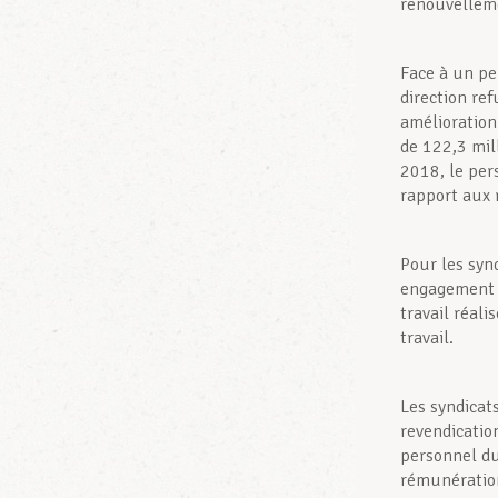
renouvelleme
Face à un pe
direction re
amélioration 
de 122,3 mil
2018, le per
rapport aux r
Pour les syn
engagement s
travail réali
travail.
Les syndicat
revendicatio
personnel du
rémunération