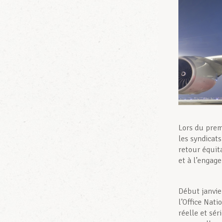
Lors du prem
les syndicat
retour équit
et à l’engag
Début janvie
l’Office Nat
réelle et sér