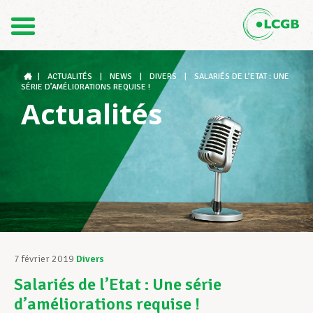
Contact
FR
DE
|
ACTUALITÉS
|
NEWS
|
DIVERS
|
SALARIÉS DE L’ETAT : UNE
SÉRIE D’AMÉLIORATIONS REQUISE !
Actualités
Le LCGB
Structures syndicales
Assistance au Travail
7 février 2019
Divers
Salariés de l’Etat : Une série
Vos droits
d’améliorations requise !