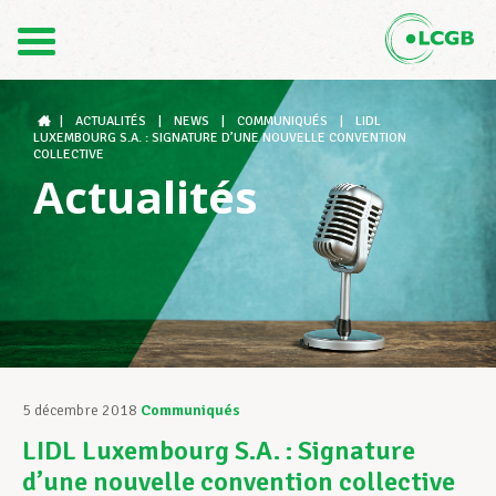
Contact
FR
DE
|
ACTUALITÉS
|
NEWS
|
COMMUNIQUÉS
|
LIDL
LUXEMBOURG S.A. : SIGNATURE D’UNE NOUVELLE CONVENTION
COLLECTIVE
Actualités
Le LCGB
Structures syndicales
Assistance au Travail
5 décembre 2018
Communiqués
LIDL Luxembourg S.A. : Signature
Vos droits
d’une nouvelle convention collective