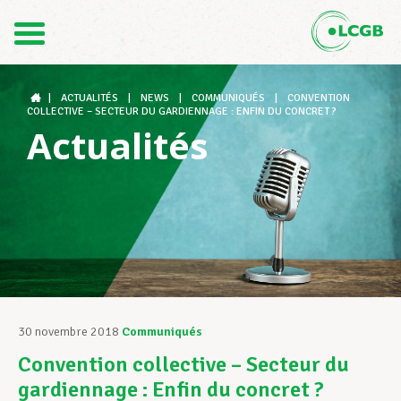
Contact
FR
DE
|
ACTUALITÉS
|
NEWS
|
COMMUNIQUÉS
|
CONVENTION
COLLECTIVE – SECTEUR DU GARDIENNAGE : ENFIN DU CONCRET ?
Actualités
Le LCGB
Structures syndicales
Assistance au Travail
30 novembre 2018
Communiqués
Convention collective – Secteur du
Vos droits
gardiennage : Enfin du concret ?