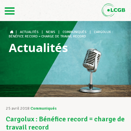
Contact
FR
DE
|
ACTUALITÉS
|
NEWS
|
COMMUNIQUÉS
|
CARGOLUX :
BÉNÉFICE RECORD = CHARGE DE TRAVAIL RECORD
Actualités
Le LCGB
Structures syndicales
Assistance au Travail
25 avril 2018
Communiqués
Cargolux : Bénéfice record = charge de
Vos droits
travail record