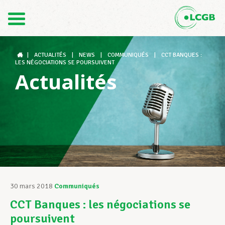
Contact
FR
DE
|
ACTUALITÉS
|
NEWS
|
COMMUNIQUÉS
|
CCT BANQUES :
LES NÉGOCIATIONS SE POURSUIVENT
Actualités
Le LCGB
Structures syndicales
Assistance au Travail
30 mars 2018
Communiqués
CCT Banques : les négociations se
Vos droits
poursuivent