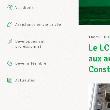
Vos droits
Prestations complémentaires
Charte
Photos
Assistance en vie privée
Harmonie Mutuelle
Bureaux INFO-CENTER
1 mars 2018
Vidéos
Développement
Le LC
professionnel
Assurance AXA
L’équipe LCGB
aux a
Devenir Membre
Const
Actualités