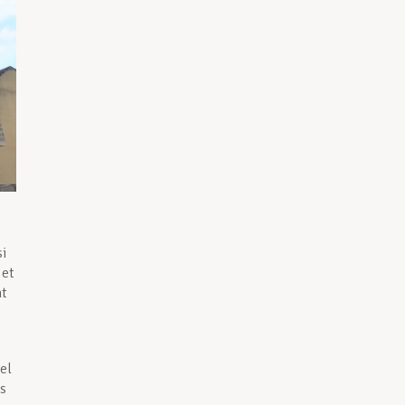
si
 et
nt
el
ns