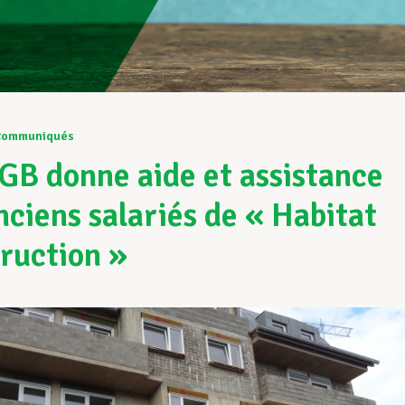
Communiqués
GB donne aide et assistance
nciens salariés de « Habitat
ruction »