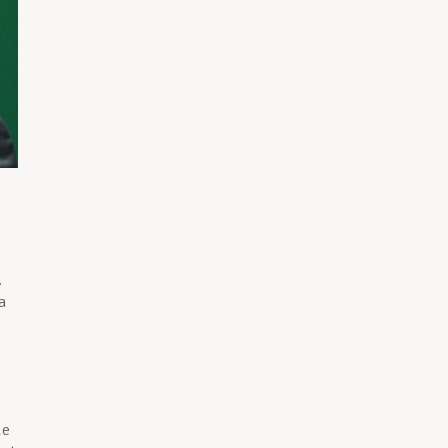
.
a
ue