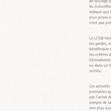
de courage p
du Zukunftsp
indique que 
plus prises 
n’est pas pr
Le LCGB tien
les gardes, i
bénéficiaire 
les critères 
d’encadremen
ou dans un fo
sorties.
Les activité
prestation q
par l’achat 
compte de la
non plus aux