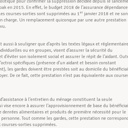
olitique pour confirmer la suppression décidée depuis le lancem
ak en 2015. En effet, le budget 2018 de l’assurance dépendance
er
les courses-sorties sont supprimées au 1
janvier 2018 et ne son
en charge. Un remplacement quiconque par une autre prestation
évu.
t aussi à souligner que d’après les textes légaux et réglementaire
ndividuelles ou en groupes, visent d’assurer la sécurité du
et d’éviter son isolement social et assurer le répit de l’aidant. Out
d’octroi spécifiques (présence d’un aidant et besoin constant
t), les gardes doivent être prestées soit au domicile du bénéficia
yer. De ce fait, cette prestation n’est pas équivalente aux course
s d’assistance à l’entretien du ménage constituent la seule
ui vise encore à assurer l’approvisionnement de base du bénéficia
de denrées alimentaires et produits de première nécessité pour le
 personne. Tout comme les gardes, cette prestation ne correspon
 courses-sorties supprimées.