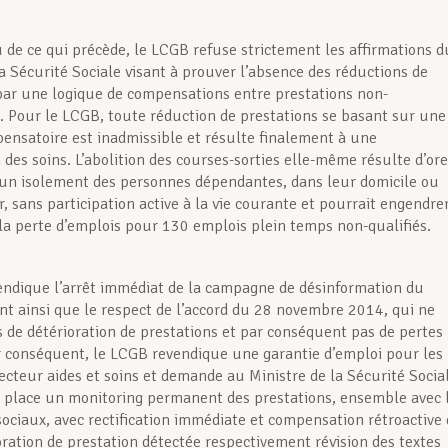
de ce qui précède, le LCGB refuse strictement les affirmations d
la Sécurité Sociale visant à prouver l’absence des réductions de
par une logique de compensations entre prestations non-
 Pour le LCGB, toute réduction de prestations se basant sur une
ensatoire est inadmissible et résulte finalement à une
 des soins. L’abolition des courses-sorties elle-même résulte d’or
 un isolement des personnes dépendantes, dans leur domicile ou
, sans participation active à la vie courante et pourrait engendre
la perte d’emplois pour 130 emplois plein temps non-qualifiés.
ndique l’arrêt immédiat de la campagne de désinformation du
 ainsi que le respect de l’accord du 28 novembre 2014, qui ne
s de détérioration de prestations et par conséquent pas de pertes
r conséquent, le LCGB revendique une garantie d’emploi pour les
secteur aides et soins et demande au Ministre de la Sécurité Socia
 place un monitoring permanent des prestations, ensemble avec 
sociaux, avec rectification immédiate et compensation rétroactive
oration de prestation détectée respectivement révision des textes