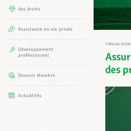
Vos droits
Prestations complémentaires
Charte
Photos
Assistance en vie privée
Harmonie Mutuelle
Bureaux INFO-CENTER
7 février 2018
Vidéos
Développement
Assur
professionnel
Assurance AXA
L’équipe LCGB
des p
Devenir Membre
Actualités