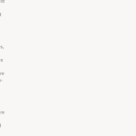
ent
t
s,
re
ire
s-
ire
d