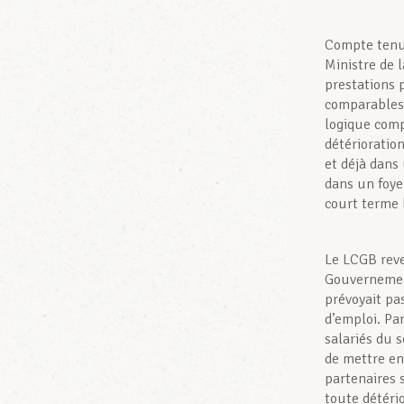
Compte tenu 
Ministre de 
prestations 
comparables.
logique comp
détérioration
et déjà dans
dans un foyer
court terme 
Le LCGB reve
Gouvernement
prévoyait pa
d’emploi. Pa
salariés du 
de mettre en
partenaires 
toute détéri