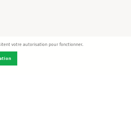
itent votre autorisation pour fonctionner.
ation
Publications
B
Je veux m'inscrire