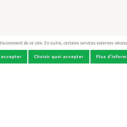
tionnement de ce site. En outre, certains services externes nécess
 accepter
Choisir quoi accepter
Plus d'inform
Photos
Vidéos
ez la newsletter Spotlight du LCG