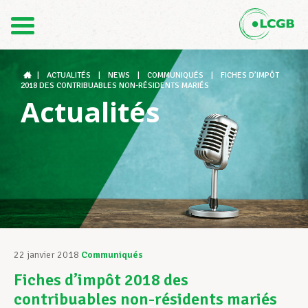
Contact
FR
DE
|
ACTUALITÉS
|
NEWS
|
COMMUNIQUÉS
|
FICHES D’IMPÔT
2018 DES CONTRIBUABLES NON-RÉSIDENTS MARIÉS
Actualités
Le LCGB
Structures syndicales
Assistance au Travail
22 janvier 2018
Communiqués
Fiches d’impôt 2018 des
Vos droits
contribuables non-résidents mariés