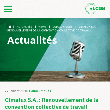
Contact
FR
DE
|
ACTUALITÉS
|
NEWS
|
COMMUNIQUÉS
|
CIMALUX S.A. :
RENOUVELLEMENT DE LA CONVENTION COLLECTIVE DE TRAVAIL
Actualités
Le LCGB
Structures syndicales
Assistance au Travail
22 janvier 2018
Communiqués
Cimalux S.A. : Renouvellement de la
Vos droits
convention collective de travail