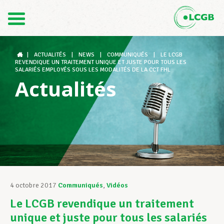
Contact
FR
DE
|
ACTUALITÉS
|
NEWS
|
COMMUNIQUÉS
|
LE LCGB
REVENDIQUE UN TRAITEMENT UNIQUE ET JUSTE POUR TOUS LES
SALARIÉS EMPLOYÉS SOUS LES MODALITÉS DE LA CCT FHL
Actualités
Le LCGB
Structures syndicales
Assistance au Travail
4 octobre 2017
Communiqués
,
Vidéos
Le LCGB revendique un traitement
Vos droits
unique et juste pour tous les salariés