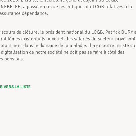
née 2018. Ensuite, le secrétaire général adjoint du LCGB,
NEBELER, a passé en revue les critiques du LCGB relatives à la
’assurance dépendance.
discours de clôture, le président national du LCGB, Patrick DURY 
problèmes existentiels auxquels les salariés du secteur privé sont
notamment dans le domaine de la maladie. Il a en outre insisté su
a digitalisation de notre société ne doit pas se faire à côté des
es pensions.
 VERS LA LISTE