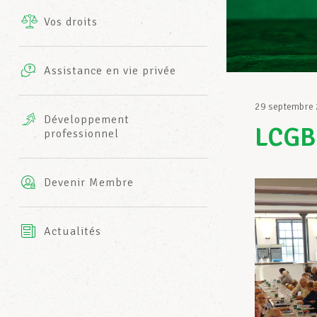
Vos droits
Prestations complémentaires
Charte
Photos
Assistance en vie privée
Harmonie Mutuelle
Bureaux INFO-CENTER
29 septembre
Vidéos
Développement
LCGB-
professionnel
Assurance AXA
L’équipe LCGB
Devenir Membre
Actualités