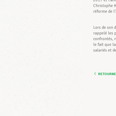
2017 et l’an
Christophe K
réforme de l
Lors de son 
rappelé les 
confrontés, 
le fait que l
salariés et d
RETOURNER