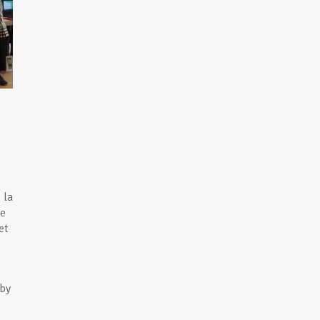
 la
ie
et
aby