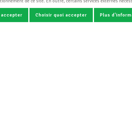
tionnement de ce site. En outre, certains services externes nécess
 accepter
Choisir quoi accepter
Plus d'inform
Photos
Vidéos
ez la newsletter Spotlight du LCG
Le LCGB
Nos services
Charte
Droit du travail &
Mission
Assistance juridi