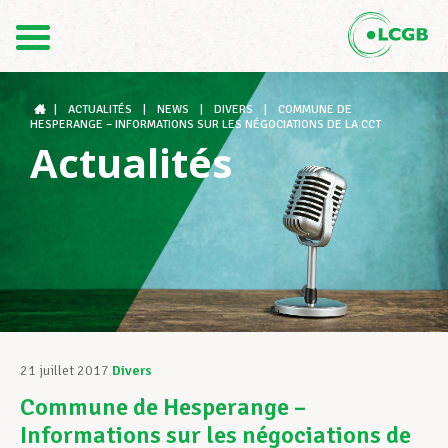
Contact
FR
DE
|
ACTUALITÉS
|
NEWS
|
DIVERS
|
COMMUNE DE
HESPERANGE – INFORMATIONS SUR LES NÉGOCIATIONS DE LA CCT
Actualités
Le LCGB
Structures syndicales
Assistance au Travail
21 juillet 2017
Divers
Commune de Hesperange –
Vos droits
Informations sur les négociations de